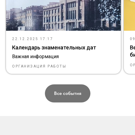
22.12.2025 17:17
09
Календарь знаменательных дат
В
б
Важная информация
О
ОРГАНИЗАЦИЯ РАБОТЫ
Все события